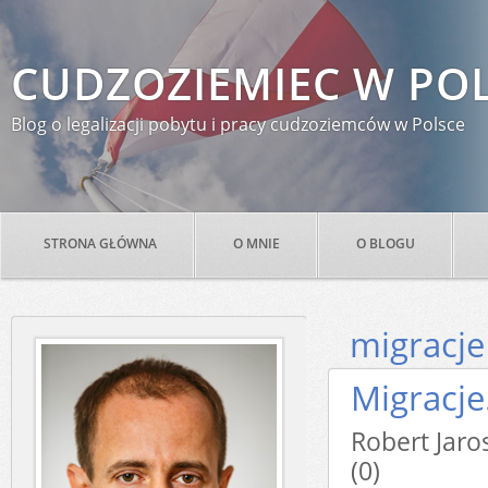
CUDZOZIEMIEC W PO
Blog o legalizacji pobytu i pracy cudzoziemców w Polsce
STRONA GŁÓWNA
O MNIE
O BLOGU
migracje
Migracje
Robert Ja
(0)