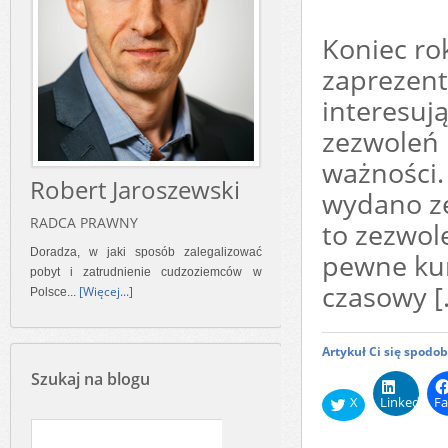
Koniec r
zaprezent
interesuj
zezwoleń 
ważności. 
Robert Jaroszewski
wydano ze
RADCA PRAWNY
to zezwole
Doradza, w jaki sposób zalegalizować
pewne kur
pobyt i zatrudnienie cudzoziemców w
czasowy [
[Więcej...]
Polsce...
Artykuł Ci się spodo
Szukaj na blogu
X
LinkedIn
Fa