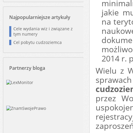
minimal
jakie m
Najpopularniejsze artykuły
na teryt
nauko
Cele wydania wiz i związane z
tym numery
dokum
Cel pobytu cudzoziemca
możliwo
2014 r. 
Partnerzy bloga
Wielu z 
sprawach 
cudzozi
przez Wo
uspoko
rejestr
zaproszeń