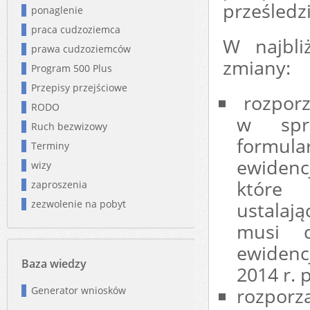
prześledzi
ponaglenie
praca cudzoziemca
W najbli
prawa cudzoziemców
zmiany:
Program 500 Plus
Przepisy przejściowe
rozporz
RODO
w spr
Ruch bezwizowy
formula
Terminy
ewidenc
wizy
które 
zaproszenia
zezwolenie na pobyt
ustalają
musi d
ewidencj
Baza wiedzy
2014 r. 
rozpor
Generator wniosków