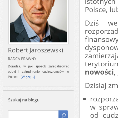
istotnyc
Polsce, lu
Dziś we
rozporzą
finanso
dysponowa
Robert Jaroszewski
zamierza
RADCA PRAWNY
terytoriu
Doradza, w jaki sposób zalegalizować
nowości
,
pobyt i zatrudnienie cudzoziemców w
[Więcej...]
Polsce...
Dzisiaj zm
rozporz
Szukaj na blogu
w spraw
od cudz