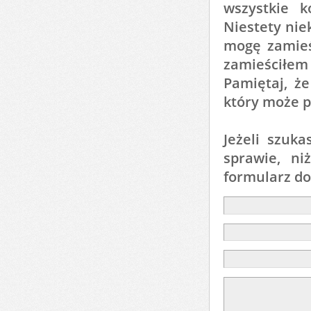
wszystkie 
Niestety nie
mogę zamieśc
zamieściłem
Pamiętaj, ż
który może p
Jeżeli szuk
sprawie, ni
formularz d