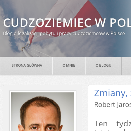
CUDZOZIEMIEC W PO
Blog o legalizacji pobytu i pracy cudzoziemców w Polsce
STRONA GŁÓWNA
O MNIE
O BLOGU
Zmiany, 
Robert J
Ten tyd