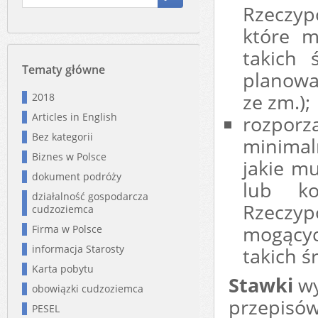
Rzeczyp
które m
takich 
Tematy główne
planowa
ze zm.);
2018
Articles in English
rozpor
Bez kategorii
minimal
Biznes w Polsce
jakie m
dokument podróży
lub ko
działalność gospodarcza
Rzeczyp
cudzoziemca
mogącyc
Firma w Polsce
informacja Starosty
takich ś
Karta pobytu
Stawki
wy
obowiązki cudzoziemca
przepisó
PESEL