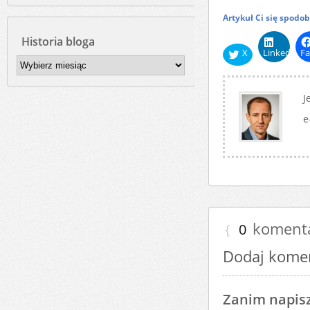
Artykuł Ci się spodo
Historia bloga
X
LinkedIn
Fa
Historia
bloga
J
e
koment
{
0
Dodaj kome
Zanim napisz