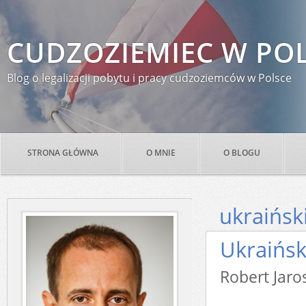
CUDZOZIEMIEC W PO
Blog o legalizacji pobytu i pracy cudzoziemców w Polsce
STRONA GŁÓWNA
O MNIE
O BLOGU
ukraińsk
Ukraińsk
Robert Ja