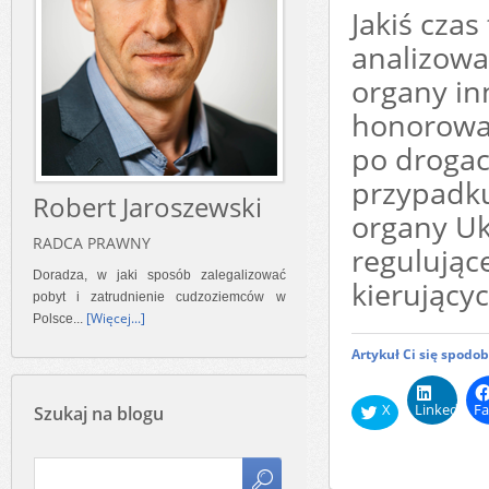
Jakiś cza
analizowa
organy in
honorowan
po drogac
przypadku
Robert Jaroszewski
organy Uk
RADCA PRAWNY
regulując
Doradza, w jaki sposób zalegalizować
kierujący
pobyt i zatrudnienie cudzoziemców w
[Więcej...]
Polsce...
Artykuł Ci się spodo
X
LinkedIn
Fa
Szukaj na blogu