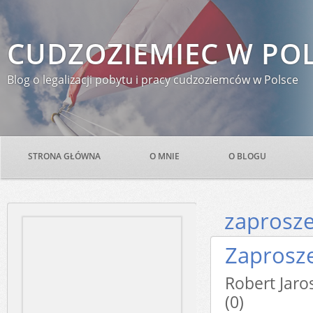
CUDZOZIEMIEC W PO
Blog o legalizacji pobytu i pracy cudzoziemców w Polsce
STRONA GŁÓWNA
O MNIE
O BLOGU
zaprosze
Zaprosz
Robert Ja
(0)