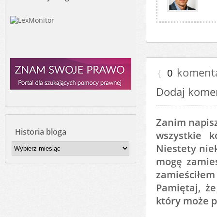
koment
{
0
Dodaj kome
Zanim napisz
Historia bloga
wszystkie 
Historia
Niestety nie
bloga
mogę zamieśc
zamieściłem
Pamiętaj, ż
który może p