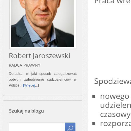
Praca wre
Robert Jaroszewski
RADCA PRAWNY
Doradza, w jaki sposób zalegalizować
Spodziewaj
pobyt i zatrudnienie cudzoziemców w
[Więcej...]
Polsce...
nowego 
udziele
Szukaj na blogu
czasowy
rozporz