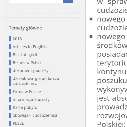
w spra
cudzozi
nowego
cudzozi
Tematy główne
nowego 
2018
środków
Articles in English
posiada
Bez kategorii
terytori
Biznes w Polsce
konty
dokument podróży
poszuku
działalność gospodarcza
cudzoziemca
wykonyw
Firma w Polsce
jest abs
informacja Starosty
prowad
Karta pobytu
rozwojo
obowiązki cudzoziemca
Polskiej;
PESEL