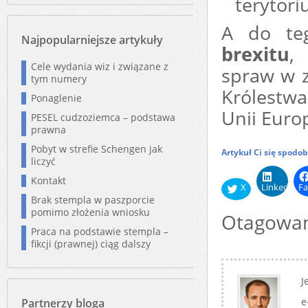
terytori
A do teg
Najpopularniejsze artykuły
brexitu
, 
Cele wydania wiz i związane z
spraw w 
tym numery
Królestwa 
Ponaglenie
Unii Europ
PESEL cudzoziemca – podstawa
prawna
Pobyt w strefie Schengen jak
Artykuł Ci się spodo
liczyć
Kontakt
X
LinkedIn
Fa
Brak stempla w paszporcie
pomimo złożenia wniosku
Otagowan
Praca na podstawie stempla –
fikcji (prawnej) ciąg dalszy
J
e
Partnerzy bloga