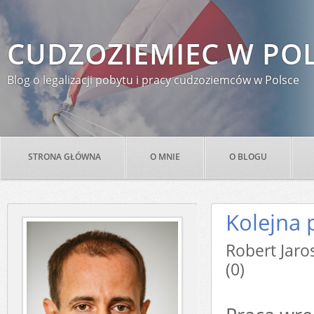
CUDZOZIEMIEC W PO
Blog o legalizacji pobytu i pracy cudzoziemców w Polsce
STRONA GŁÓWNA
O MNIE
O BLOGU
Kolejna 
Robert Ja
(0)