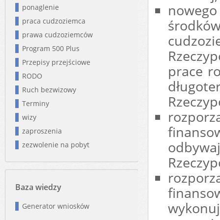
nowego 
ponaglenie
praca cudzoziemca
środków
prawa cudzoziemców
cudzoz
Program 500 Plus
Rzeczypo
Przepisy przejściowe
prace r
RODO
długot
Ruch bezwizowy
Rzeczypo
Terminy
rozporz
wizy
finanso
zaproszenia
odby
zezwolenie na pobyt
Rzeczypo
rozporz
Baza wiedzy
finanso
wykonuj
Generator wniosków