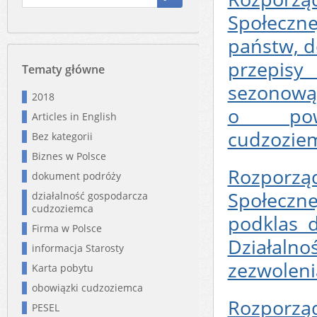
Społeczne
państw, d
przepis
Tematy główne
sezonową 
2018
o powi
Articles in English
cudzozie
Bez kategorii
Biznes w Polsce
Rozporząd
dokument podróży
Społeczne
działalność gospodarcza
cudzoziemca
podklas d
Firma w Polsce
Działaln
informacja Starosty
zezwoleni
Karta pobytu
obowiązki cudzoziemca
Rozporząd
PESEL