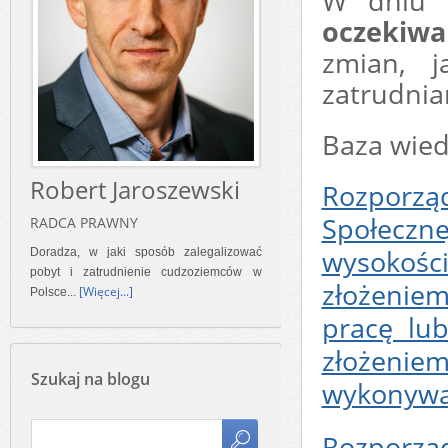
W dniu d
oczekiwa
zmian, j
zatrudnia
Baza wied
Robert Jaroszewski
Rozporząd
Społeczne
RADCA PRAWNY
wysokośc
Doradza, w jaki sposób zalegalizować
pobyt i zatrudnienie cudzoziemców w
złożenie
[Więcej...]
Polsce...
pracę lu
złożeni
Szukaj na blogu
wykonywa
Rozporząd