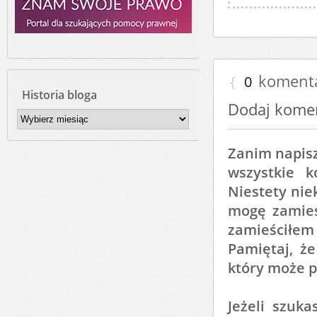
koment
{
0
Historia bloga
Dodaj kome
Historia
bloga
Zanim napisz
wszystkie 
Niestety nie
mogę zamieśc
zamieściłem
Pamiętaj, ż
który może p
Jeżeli szuk