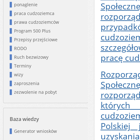
Społeczne
ponaglenie
praca cudzoziemca
rozporz
prawa cudzoziemców
przypadk
Program 500 Plus
cudzozie
Przepisy przejściowe
szczegół
RODO
pracę cu
Ruch bezwizowy
Terminy
Rozporząd
wizy
Społeczne
zaproszenia
zezwolenie na pobyt
rozporz
których
cudzozie
Baza wiedzy
Polskiej
Generator wniosków
uzyskania