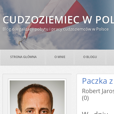
CUDZOZIEMIEC W PO
Blog o legalizacji pobytu i pracy cudzoziemców w Polsce
STRONA GŁÓWNA
O MNIE
O BLOGU
Paczka z
Robert Ja
(0)