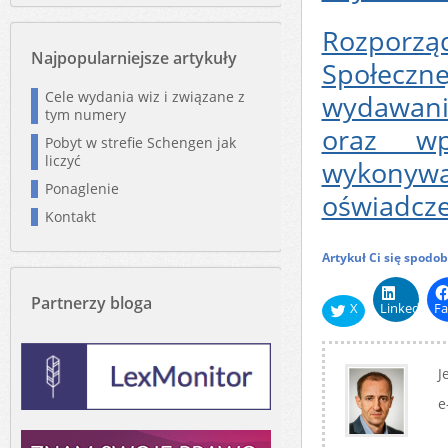
Rozporząd
Najpopularniejsze artykuły
Społeczne
Cele wydania wiz i związane z
wydawani
tym numery
oraz wp
Pobyt w strefie Schengen jak
liczyć
wykonywa
Ponaglenie
oświadcz
Kontakt
Artykuł Ci się spodo
Partnerzy bloga
X
LinkedIn
Fa
J
e