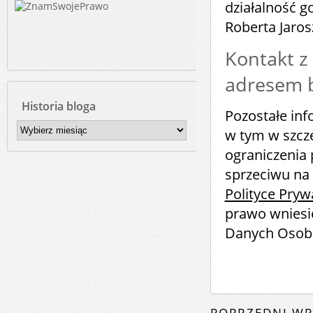
działalność 
Roberta Jaro
Kontakt z
adresem b
Historia bloga
Pozostałe in
Historia
w tym w szcze
bloga
ograniczenia 
sprzeciwu na 
Polityce Pryw
prawo wniesi
Danych Osob
POPRZEDNI WP