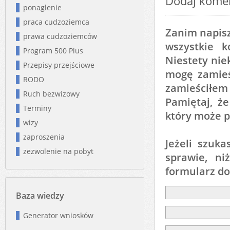
Dodaj kome
ponaglenie
praca cudzoziemca
Zanim napisz
prawa cudzoziemców
wszystkie 
Program 500 Plus
Niestety nie
Przepisy przejściowe
mogę zamieśc
RODO
zamieściłem
Ruch bezwizowy
Pamiętaj, ż
Terminy
który może p
wizy
zaproszenia
Jeżeli szuk
zezwolenie na pobyt
sprawie, ni
formularz d
Baza wiedzy
Generator wniosków