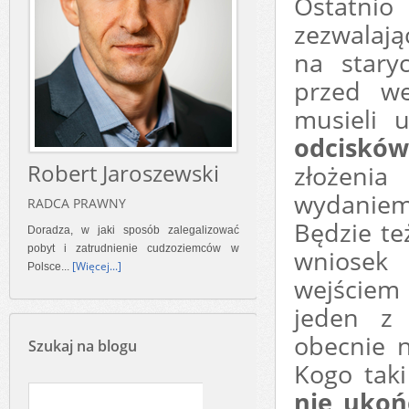
Ostatnio 
zezwalają
na stary
przed we
musieli
odcisków
Robert Jaroszewski
złożenia
wydaniem
RADCA PRAWNY
Będzie te
Doradza, w jaki sposób zalegalizować
pobyt i zatrudnienie cudzoziemców w
wniosek
[Więcej...]
Polsce...
wejściem
jeden z 
obecnie n
Szukaj na blogu
Kogo taki
nie ukoń