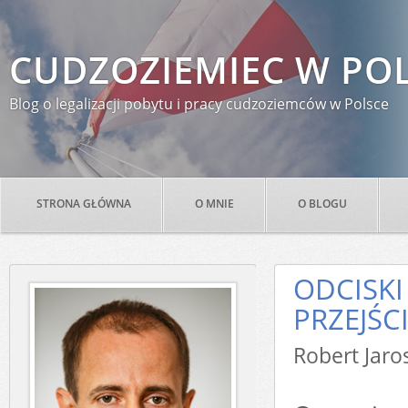
CUDZOZIEMIEC W PO
Blog o legalizacji pobytu i pracy cudzoziemców w Polsce
STRONA GŁÓWNA
O MNIE
O BLOGU
ODCISKI
PRZEJŚC
Robert J