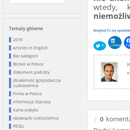
wtedy, 
niemożli
Tematy główne
Artykuł Ci się spodo
2018
X
LinkedIn
Fa
Articles in English
Bez kategorii
Biznes w Polsce
J
dokument podróży
e
działalność gospodarcza
cudzoziemca
Firma w Polsce
informacja Starosty
Karta pobytu
koment
obowiązki cudzoziemca
{
0
PESEL