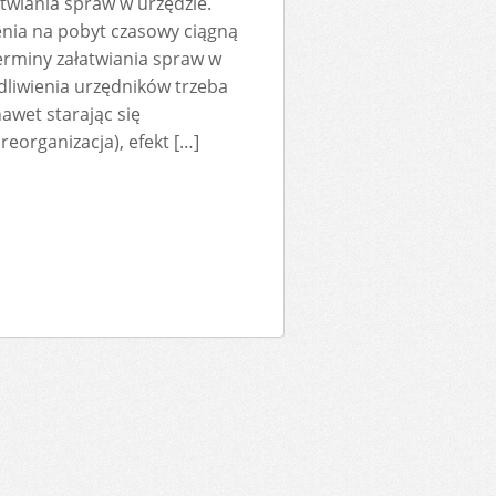
atwiania spraw w urzędzie.
enia na pobyt czasowy ciągną
erminy załatwiania spraw w
liwienia urzędników trzeba
awet starając się
eorganizacja), efekt […]