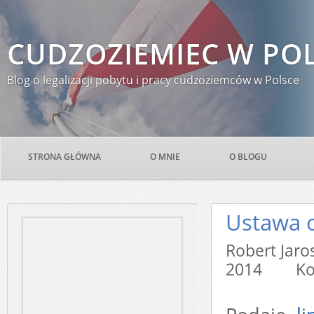
CUDZOZIEMIEC W PO
Blog o legalizacji pobytu i pracy cudzoziemców w Polsce
STRONA GŁÓWNA
O MNIE
O BLOGU
Ustawa 
Robert Jar
2014
Ko