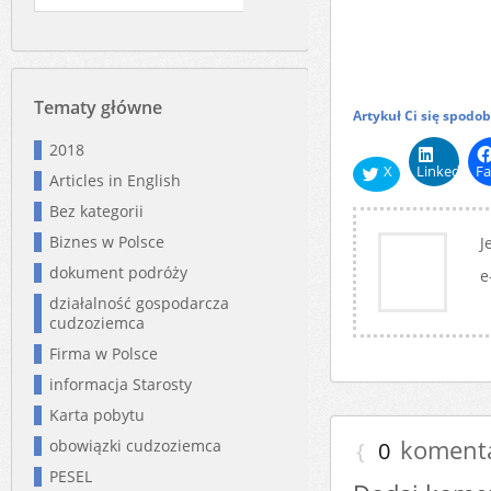
Tematy główne
Artykuł Ci się spodo
2018
X
LinkedIn
Fa
Articles in English
Bez kategorii
Biznes w Polsce
J
dokument podróży
e
działalność gospodarcza
cudzoziemca
Firma w Polsce
informacja Starosty
Karta pobytu
koment
obowiązki cudzoziemca
{
0
PESEL