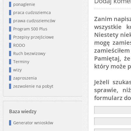
Dodaj kome
ponaglenie
praca cudzoziemca
Zanim napisz
prawa cudzoziemców
wszystkie 
Program 500 Plus
Niestety nie
Przepisy przejściowe
mogę zamieśc
RODO
zamieściłem
Ruch bezwizowy
Pamiętaj, ż
Terminy
który może p
wizy
zaproszenia
Jeżeli szuk
zezwolenie na pobyt
sprawie, ni
formularz d
Baza wiedzy
Generator wniosków