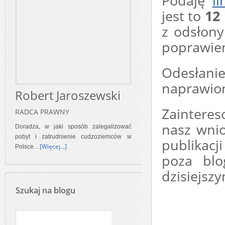
Podaję
li
jest to
12
z odsłony
poprawien
Odesłani
naprawio
Robert Jaroszewski
Zaintere
RADCA PRAWNY
nasz wnio
Doradza, w jaki sposób zalegalizować
pobyt i zatrudnienie cudzoziemców w
publikacj
[Więcej...]
Polsce...
poza blo
dzisiejszy
Szukaj na blogu