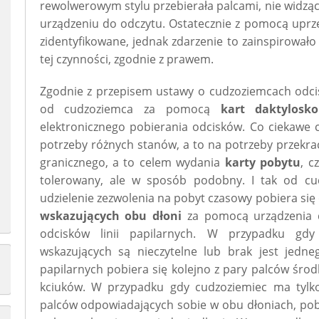
rewolwerowym stylu przebierała palcami, nie widzą
urządzeniu do odczytu. Ostatecznie z pomocą uprz
zidentyfikowane, jednak zdarzenie to zainspirował
tej czynności, zgodnie z prawem.
Zgodnie z przepisem ustawy o cudzoziemcach odciski
od cudzoziemca za pomocą
kart daktylosko
elektronicznego pobierania odcisków. Co ciekawe 
potrzeby różnych stanów, a to na potrzeby przekr
granicznego, a to celem wydania
karty pobytu
, c
tolerowany, ale w sposób podobny. I tak od cu
udzielenie zezwolenia na pobyt czasowy pobiera się o
wskazujących obu dłoni
za pomocą urządzenia d
odcisków linii papilarnych. W przypadku gdy
wskazujących są nieczytelne lub brak jest jedneg
papilarnych pobiera się kolejno z pary palców śro
kciuków. W przypadku gdy cudzoziemiec ma tylk
palców odpowiadających sobie w obu dłoniach, pobie