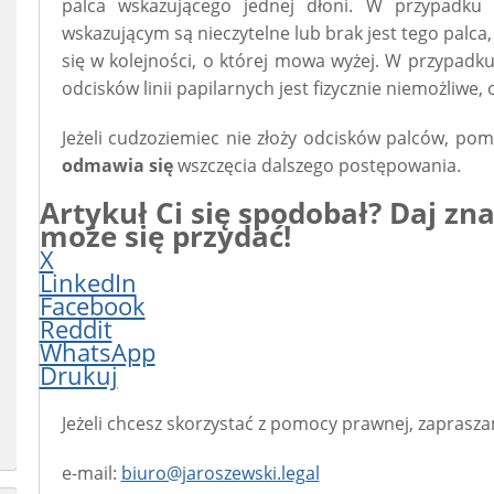
palca wskazującego jednej dłoni. W przypadku 
wskazującym są nieczytelne lub brak jest tego palca, 
się w kolejności, o której mowa wyżej. W przypad
odcisków linii papilarnych jest fizycznie niemożliwe,
Jeżeli cudzoziemiec nie złoży odcisków palców, pomi
odmawia się
wszczęcia dalszego postępowania.
Artykuł Ci się spodobał? Daj z
może się przydać!
X
LinkedIn
Facebook
Reddit
WhatsApp
Drukuj
Jeżeli chcesz skorzystać z pomocy prawnej, zaprasza
e-mail:
biuro@jaroszewski.legal