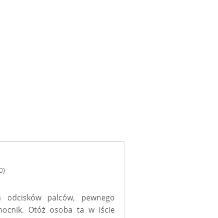
0)
 odcisków palców, pewnego
ocnik. Otóż osoba ta w iście