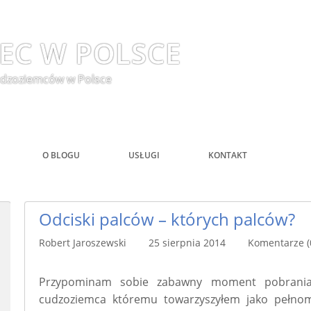
EC W POLSCE
 cudzoziemców w Polsce
O BLOGU
USŁUGI
KONTAKT
Odciski palców – których palców?
Robert Jaroszewski 25 sierpnia 2014
Komentarze (
Przypominam sobie zabawny moment pobrania
cudzoziemca któremu towarzyszyłem jako pełnom