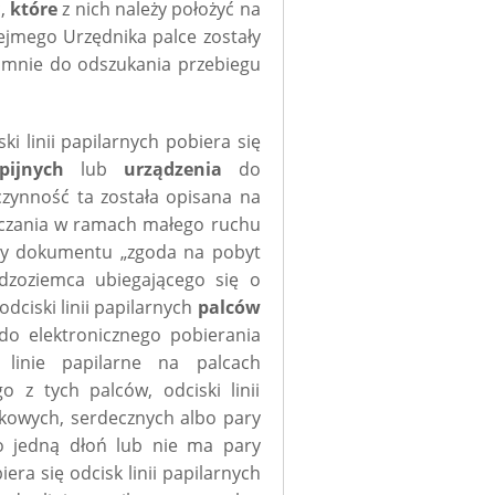
c,
które
z nich należy położyć na
ejmego Urzędnika palce zostały
o mnie do odszukania przebiegu
 linii papilarnych pobiera się
pijnych
lub
urządzenia
do
czynność ta została opisana na
aczania w ramach małego ruchu
zy dokumentu „zgoda na pobyt
dzoziemca ubiegającego się o
dciski linii papilarnych
palców
o elektronicznego pobierania
 linie papilarne na palcach
o z tych palców, odciski linii
dkowych, serdecznych albo pary
o jedną dłoń lub nie ma pary
ra się odcisk linii papilarnych