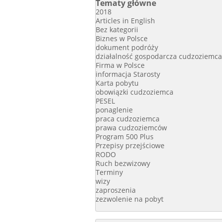
Tematy główne
2018
Articles in English
Bez kategorii
Biznes w Polsce
dokument podróży
działalność gospodarcza cudzoziemca
Firma w Polsce
informacja Starosty
Karta pobytu
obowiązki cudzoziemca
PESEL
ponaglenie
praca cudzoziemca
prawa cudzoziemców
Program 500 Plus
Przepisy przejściowe
RODO
Ruch bezwizowy
Terminy
wizy
zaproszenia
zezwolenie na pobyt