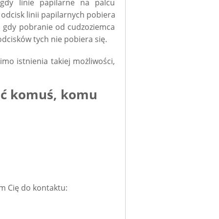
gdy linie papilarne na palcu
odcisk linii papilarnych pobiera
ku gdy pobranie od cudzoziemca
 odcisków tych nie pobiera się.
mo istnienia takiej możliwości,
nać komuś, komu
m Cię do kontaktu: