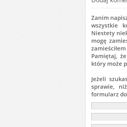
Zanim napisz
wszystkie 
Niestety nie
mogę zamieśc
zamieściłem
Pamiętaj, ż
który może p
Jeżeli szuk
sprawie, ni
formularz d