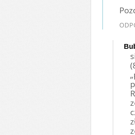
Poz
ODP
Bu
s
(
„
p
R
z
c
z
z