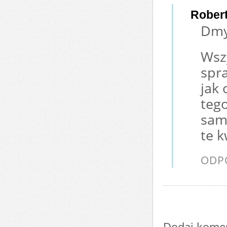
Rober
Dmy
Wszy
spra
jak 
teg
sam
te k
ODP
Dodaj kome