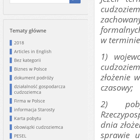
cudzoziem
zachowa
formalnyc
Tematy główne
w terminie
2018
Articles in English
1)
wojew
Bez kategorii
cudzozi
Biznes w Polsce
złożenie 
dokument podróży
czasowy;
działalność gospodarcza
cudzoziemca
Firma w Polsce
2)
po
informacja Starosty
Rzeczyposp
Karta pobytu
dnia złoż
obowiązki cudzoziemca
sprawie u
PESEL