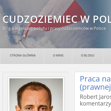
CUDZOZIEMIEC W PO
Blog o legalizacji pobytu i pracy cudzoziemców w Polsce
STRONA GŁÓWNA
O MNIE
O BLOGU
Praca na
(prawnej
Robert Ja
komentarz