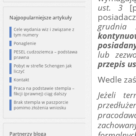
ust. 3
[
posiadacz
Najpopularniejsze artykuły
grudnia
Cele wydania wiz i związane z
kontynuo
tym numery
posiadan
Ponaglenie
PESEL cudzoziemca – podstawa
lub zezw
prawna
przepis us
Pobyt w strefie Schengen jak
liczyć
Wedle zaś
Kontakt
Praca na podstawie stempla –
Jeżeli t
fikcji (prawnej) ciąg dalszy
Brak stempla w paszporcie
przedłuże
pomimo złożenia wniosku
pracodaw
zachowa
formalnyc
Partnerzy bloga