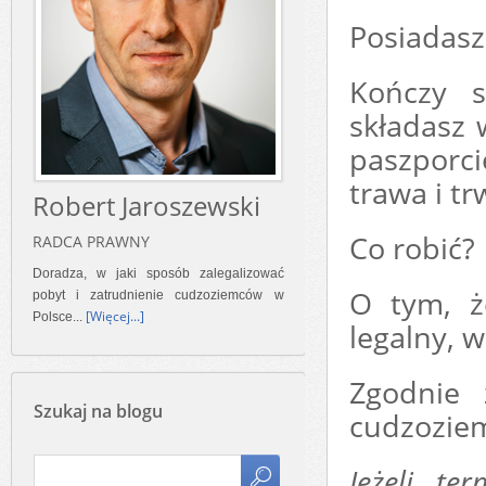
Posiadasz
Kończy s
składasz 
paszporci
trawa i t
Robert Jaroszewski
Co robić?
RADCA PRAWNY
Doradza, w jaki sposób zalegalizować
O tym, 
pobyt i zatrudnienie cudzoziemców w
[Więcej...]
Polsce...
legalny, w
Zgodnie 
Szukaj na blogu
cudzozie
Jeżeli te