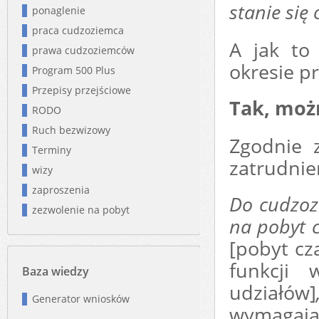
stanie się 
ponaglenie
praca cudzoziemca
A jak to
prawa cudzoziemców
okresie p
Program 500 Plus
Przepisy przejściowe
Tak, moż
RODO
Ruch bezwizowy
Zgodnie 
Terminy
zatrudnien
wizy
zaproszenia
Do cudzoz
zezwolenie na pobyt
na pobyt 
[pobyt cz
funkcji 
Baza wiedzy
udziałów]
Generator wniosków
wymagając