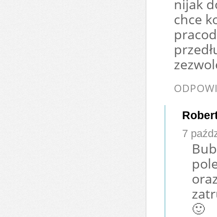
nijak d
chce k
pracod
przedł
zezwol
ODPOWI
Rober
7 paźdz
Buba
pole
oraz
zatr
🙂