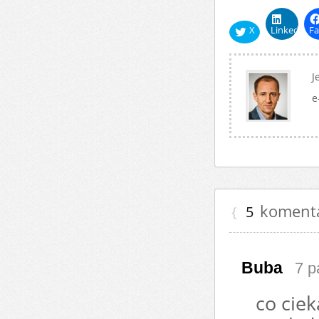
X
LinkedIn
Fa
J
e
komentar
{
5
Buba
7 p
co ciek