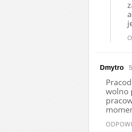
z
a
j
O
Dmytro
5
Pracod
wolno 
pracow
moment
ODPOWI