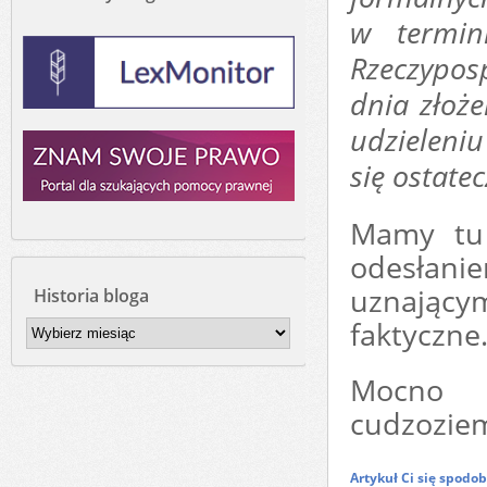
w termin
Rzeczyposp
dnia złoż
udzieleniu
się ostate
Mamy tu 
odesłanie
uznający
Historia bloga
faktyczne
Historia
bloga
Mocno t
cudzozie
Artykuł Ci się spodo