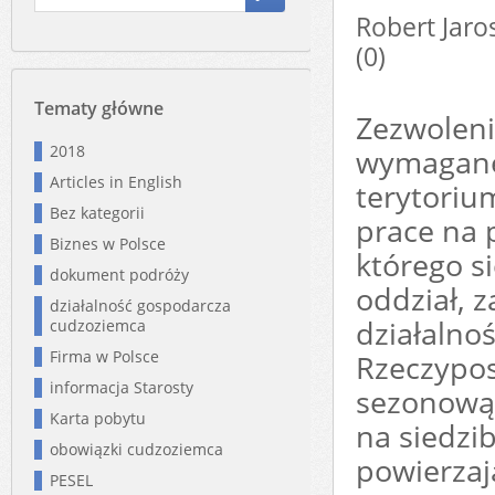
Robert Ja
(0)
Tematy główne
Zezwoleni
2018
wymagane,
Articles in English
terytoriu
Bez kategorii
prace na
Biznes w Polsce
którego s
dokument podróży
oddział, 
działalność gospodarcza
działalnoś
cudzoziemca
Firma w Polsce
Rzeczypos
informacja Starosty
sezonową 
Karta pobytu
na siedzi
obowiązki cudzoziemca
powierzaj
PESEL