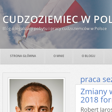
CUDZOZIEMIEC W PO
Blog o legalizacji pobytu i pracy cudzoziemców w Polsce
STRONA GŁÓWNA
O MNIE
O BLOGU
praca s
Zmiany 
2018 fo
Robert Ja