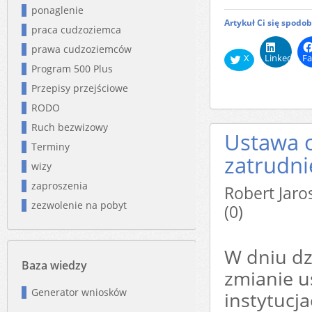
ponaglenie
Artykuł Ci się spodo
praca cudzoziemca
prawa cudzoziemców
X
LinkedIn
Fa
Program 500 Plus
Przepisy przejściowe
RODO
Ruch bezwizowy
Ustawa o
Terminy
zatrudni
wizy
zaproszenia
Robert Ja
zezwolenie na pobyt
(0)
W dniu dz
Baza wiedzy
zmianie u
Generator wniosków
instytucj