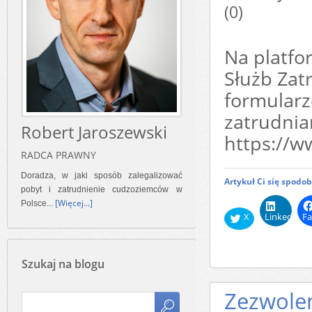
(0)
Na platfo
Służb Zat
formular
zatrudni
Robert Jaroszewski
https://w
RADCA PRAWNY
Doradza, w jaki sposób zalegalizować
Artykuł Ci się spodo
pobyt i zatrudnienie cudzoziemców w
[Więcej...]
Polsce...
X
LinkedIn
Fa
Szukaj na blogu
Zezwole