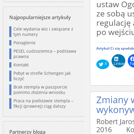
ustaw Ogó
ze sobą u
Najpopularniejsze artykuły
regulację
Cele wydania wiz i związane z
po wejści
tym numery
Ponaglenie
Artykuł Ci się spodo
PESEL cudzoziemca – podstawa
prawna
X
LinkedIn
Fa
Kontakt
Pobyt w strefie Schengen jak
liczyć
Brak stempla w paszporcie
pomimo złożenia wniosku
Zmiany w
Praca na podstawie stempla –
fikcji (prawnej) ciąg dalszy
wykonyw
Robert Jar
2016
Ko
Partnerzy bloga