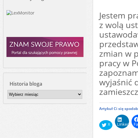
Jestem pr
z wolą us
ustawodaw
przedsta
zmian w p
pracy w P
zapoznamy
wyjaśnić 
Historia bloga
zamieszc
Historia
bloga
Artykuł Ci się spodo
X
LinkedIn
Fa