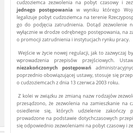
cudzoziemca zezwolenia na pobyt czasowy i ze
jednego postępowania
w wyniku którego Woje
legalizuje pobyt cudzoziemca na terenie Rzeczyposp
go do podjęcia zatrudnienia. Dotąd zezwolenie 
wyłącznie w drodze odrębnego postępowania, na z
o promocji zatrudnienia i instytucjach rynku pracy.
Wejście w życie nowej regulacji, jak to zazwyczaj b
wprowadzenia przepisów przejściowych. Ust
niezakończonych postępowań
administracyjny
poprzednio obowiązującej ustawy, stosuje się przep
o cudzoziemcach z dnia 13 czerwca 2003 roku.
Z kolei w związku ze zmianą nazw rodzajów zezw
przesądzono, że zezwolenia na zamieszkanie na c
osiedlenie się, których udzielenie zakończy p
prowadzone na podstawie dotychczasowych przepi
się odpowiednio zezwoleniami na pobyt czasowy i ze