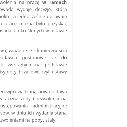
zwolenia na pracę
w ramach
woda wydaje decyzję, która
olitej a jednocześnie uprawnia
na pracę można było pozyskać
asadach określonych w ustawie
ywa, wiązało się z koniecznością
awodawca postanowił, że
do
ch wszczętych na podstawie
isy dotychczasowe, czyli ustawy
oleń wprowadzoną nową ustawą
zas oznaczony i zezwolenia na
ostępowania administracyjne
sów, w dniu ich wydania staną
zwoleniami na pobyt stały.