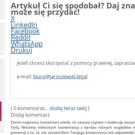
Artykuł Ci się spodobał? Daj z
może się przydać!
X
LinkedIn
Facebook
Reddit
WhatsApp
Drukuj
Jeżeli chcesz skorzystać z pomocy prawnej, zaprasza
e-mail:
biuro@jaroszewski.legal
{
0
komentarze…
dodaj teraz swój
}
Dodaj komentarz
Zanim napiszesz komentarz wiedz, że zawsze czytam i moderuję wszys
Twój. Niestety niektórych komentarzy z bardzo różnych względów n
pretensji o to, że nie zamieściłem Twojego komentarza lub odpowiedzi 