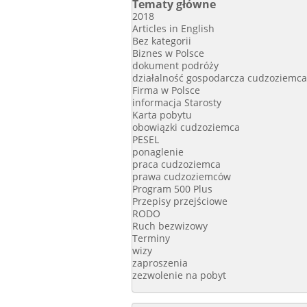
Tematy główne
2018
Articles in English
Bez kategorii
Biznes w Polsce
dokument podróży
działalność gospodarcza cudzoziemca
Firma w Polsce
informacja Starosty
Karta pobytu
obowiązki cudzoziemca
PESEL
ponaglenie
praca cudzoziemca
prawa cudzoziemców
Program 500 Plus
Przepisy przejściowe
RODO
Ruch bezwizowy
Terminy
wizy
zaproszenia
zezwolenie na pobyt