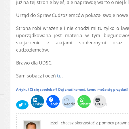
już na tej stronie byłeś, ale naprawdę warto o niej ki
Urząd do Spraw Cudzoziemców pokazał swoje nowe o
Strona robi wrażenie i nie chodzi mi tu tylko o kw
uporządkowana jest materia w tym biegunowoś
skojarzenie z akcjami społecznymi oraz n
cudzoziemców.
Brawo dla UDSC.
Sam sobacz i oceń
tu
.
Artykuł Ci się spodobał? Daj znać komuś, komu może się przydać!
X
LinkedIn
Facebook
Reddit
WhatsApp
Drukuj
Jeżeli chcesz skorzystać z pomocy prawne