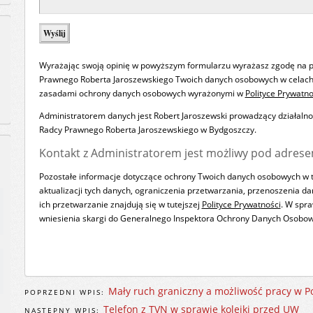
Wyrażając swoją opinię w powyższym formularzu wyrażasz zgodę na p
Prawnego Roberta Jaroszewskiego Twoich danych osobowych w celach 
zasadami ochrony danych osobowych wyrażonymi w
Polityce Prywatno
Administratorem danych jest Robert Jaroszewski prowadzący działaln
Radcy Prawnego Roberta Jaroszewskiego w Bydgoszczy.
Kontakt z Administratorem jest możliwy pod adrese
Pozostałe informacje dotyczące ochrony Twoich danych osobowych w 
aktualizacji tych danych, ograniczenia przetwarzania, przenoszenia d
ich przetwarzanie znajdują się w tutejszej
Polityce Prywatności
. W spr
wniesienia skargi do Generalnego Inspektora Ochrony Danych Osobow
Mały ruch graniczny a możliwość pracy w P
POPRZEDNI WPIS:
Telefon z TVN w sprawie kolejki przed UW
NASTĘPNY WPIS: